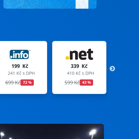
339 Kč
299 Kč
410 Kč s DPH
362 Kč s DPH
599 Kč
699 Kč
43 %
57 %