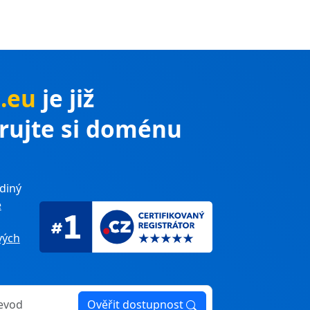
.eu
je již
trujte si doménu
diný
e
ých
Ověřit dostupnost