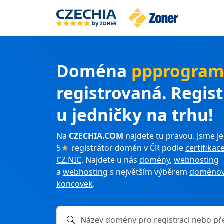
Doména
ppprogram
registrovaná. Regis
u jedničky na trhu!
Na
CZECHIA.COM
najdete tu pravou. Jsme je
5
★
registrátor domén v ČR podle
certifikac
CZ.NIC
. Najdete u nás
domény
,
webhosting
a
webhosting
s největším výběrem
doménov
koncovek
.
Název domény k registraci nebo převodu