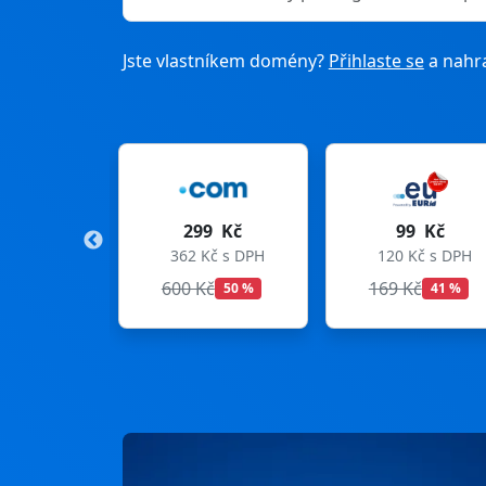
Jste vlastníkem domény?
Přihlaste se
a nahra
299 Kč
99 Kč
275
362 Kč s DPH
120 Kč s DPH
333 K
600 Kč
169 Kč
299 K
50 %
41 %