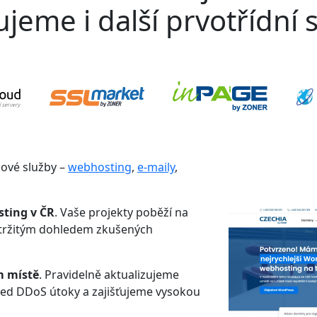
jeme i další prvotřídní s
gové služby –
webhosting
,
e-maily
,
sting v ČR
. Vaše projekty poběží na
etržitým dohledem zkušených
m místě
. Pravidelně aktualizujeme
řed DDoS útoky a zajišťujeme vysokou