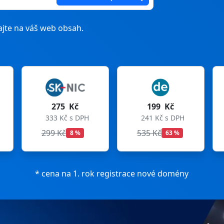
jte na váš web obsah.
 Kč
199 Kč
199 Kč
č s DPH
241 Kč s DPH
241 Kč s DPH
č
535 Kč
699 Kč
8 %
63 %
72 %
* cena na 1. rok registrace nové domény